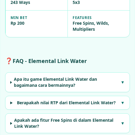
243 Ways
5x3
MIN BET
FEATURES
Rp 200
Free Spins, Wilds,
Multipliers
❓
FAQ - Elemental Link Water
Apa itu game Elemental Link Water dan
▼
bagaimana cara bermainnya?
Berapakah nilai RTP dari Elemental Link Water?
▼
Apakah ada fitur Free Spins di dalam Elemental
▼
Link Water?