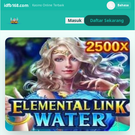
idfb168.com
Kasino Online Terbaik
Bahasa
Masuk
Daftar Sekarang