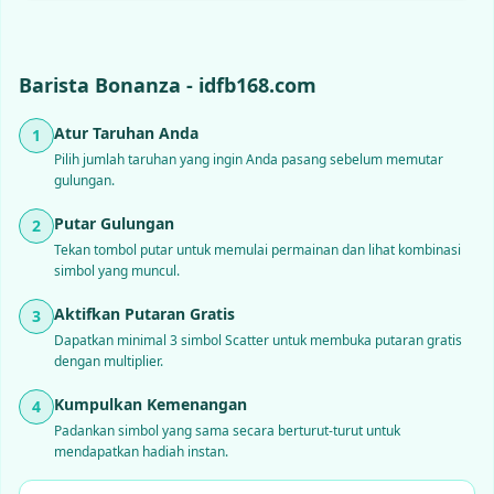
Barista Bonanza - idfb168.com
Atur Taruhan Anda
1
Pilih jumlah taruhan yang ingin Anda pasang sebelum memutar
gulungan.
Putar Gulungan
2
Tekan tombol putar untuk memulai permainan dan lihat kombinasi
simbol yang muncul.
Aktifkan Putaran Gratis
3
Dapatkan minimal 3 simbol Scatter untuk membuka putaran gratis
dengan multiplier.
Kumpulkan Kemenangan
4
Padankan simbol yang sama secara berturut-turut untuk
mendapatkan hadiah instan.