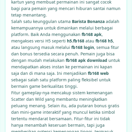
kartun yang membuat permainan ini sangat cocok
bagi para pemain yang mencari hiburan santai namun
tetap menantang.
Salah satu keunggulan utama
Barista Bonanza
adalah
kemampuannya untuk dimainkan melalui berbagai
platform. Baik Anda menggunakan
fb168 apk
,
mengakses versi H5 seperti
h5.fb168
atau
fb168 h5
,
atau langsung masuk melalui
fb168 login
, semua fitur
dan bonus tersedia secara penuh. Pemain juga bisa
dengan mudah melakukan
fb168 apk download
untuk
mendapatkan akses instan ke permainan ini kapan
saja dan di mana saja. Ini menjadikan
fb168 web
sebagai salah satu platform paling fleksibel untuk
bermain game berkualitas tinggi.
Fitur gameplay-nya mencakup sistem kemenangan
Scatter dan Wild yang membantu meningkatkan
peluang menang. Selain itu, ada putaran bonus gratis
dan mini-game interaktif yang muncul ketika simbol
tertentu mendarat bersamaan. Fitur-fitur ini tidak
hanya menambah keseruan bermain, tapi juga
memberikan potensi kemenangan tinggi, termasuk