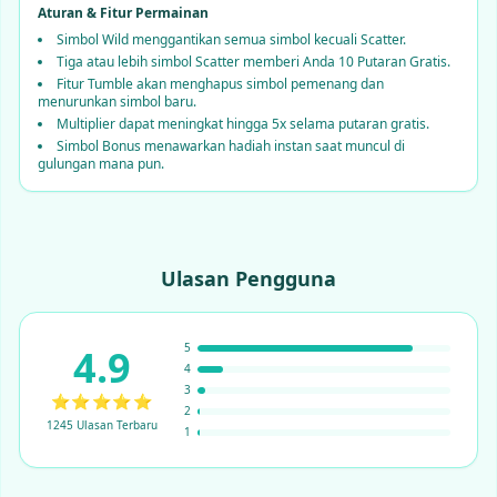
Aturan & Fitur Permainan
Simbol Wild menggantikan semua simbol kecuali Scatter.
Tiga atau lebih simbol Scatter memberi Anda 10 Putaran Gratis.
Fitur Tumble akan menghapus simbol pemenang dan
menurunkan simbol baru.
Multiplier dapat meningkat hingga 5x selama putaran gratis.
Simbol Bonus menawarkan hadiah instan saat muncul di
gulungan mana pun.
Ulasan Pengguna
5
4.9
4
3
⭐⭐⭐⭐⭐
2
1245 Ulasan Terbaru
1