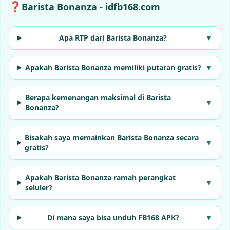
❓
Barista Bonanza - idfb168.com
Apa RTP dari Barista Bonanza?
▼
Apakah Barista Bonanza memiliki putaran gratis?
▼
Berapa kemenangan maksimal di Barista
▼
Bonanza?
Bisakah saya memainkan Barista Bonanza secara
▼
gratis?
Apakah Barista Bonanza ramah perangkat
▼
seluler?
Di mana saya bisa unduh FB168 APK?
▼