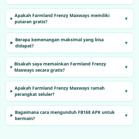
Apakah Farmland Frenzy Maxways memiliki
▼
putaran gratis?
Berapa kemenangan maksimal yang bisa
▼
didapat?
Bisakah saya memainkan Farmland Frenzy
▼
Maxways secara gratis?
Apakah Farmland Frenzy Maxways ramah
▼
perangkat seluler?
Bagaimana cara mengunduh FB168 APK untuk
▼
bermain?