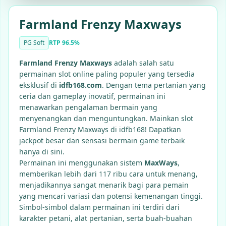
▶
Farmland Frenzy Maxways
PG Soft
RTP 96.5%
Farmland Frenzy Maxways
adalah salah satu
permainan slot online paling populer yang tersedia
eksklusif di
idfb168.com
. Dengan tema pertanian yang
ceria dan gameplay inovatif, permainan ini
menawarkan pengalaman bermain yang
menyenangkan dan menguntungkan. Mainkan slot
Farmland Frenzy Maxways di idfb168! Dapatkan
jackpot besar dan sensasi bermain game terbaik
hanya di sini.
Permainan ini menggunakan sistem
MaxWays
,
memberikan lebih dari 117 ribu cara untuk menang,
menjadikannya sangat menarik bagi para pemain
yang mencari variasi dan potensi kemenangan tinggi.
Simbol-simbol dalam permainan ini terdiri dari
karakter petani, alat pertanian, serta buah-buahan