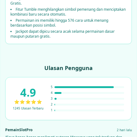
Gratis.
Fitur Tumble menghilangkan simbol pemenang dan menciptakan
kombinasi baru secara otomatis.
Permainan ini memiliki hingga 576 cara untuk menang
berdasarkan posisi simbol.
Jackpot dapat dipicu secara acak selama permainan dasar
maupun putaran gratis.
Ulasan Pengguna
5
4.9
4
3
⭐⭐⭐⭐⭐
2
1245 Ulasan Terbaru
1
PemainSlotPro
2 hari lalu