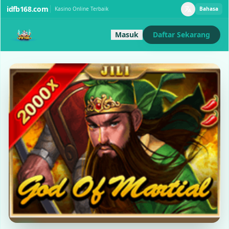
idfb168.com
Kasino Online Terbaik
Bahasa
Masuk
Daftar Sekarang