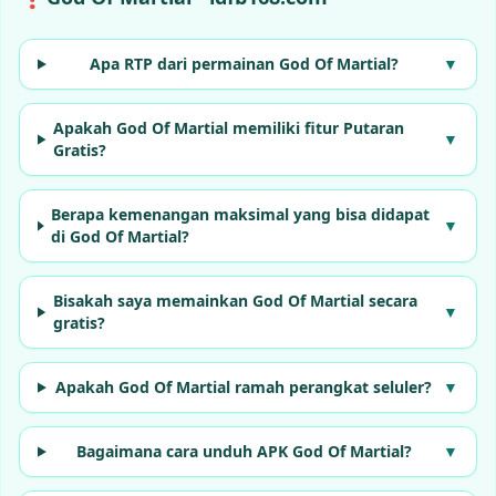
Apa RTP dari permainan God Of Martial?
▼
Apakah God Of Martial memiliki fitur Putaran
▼
Gratis?
Berapa kemenangan maksimal yang bisa didapat
▼
di God Of Martial?
Bisakah saya memainkan God Of Martial secara
▼
gratis?
Apakah God Of Martial ramah perangkat seluler?
▼
Bagaimana cara unduh APK God Of Martial?
▼