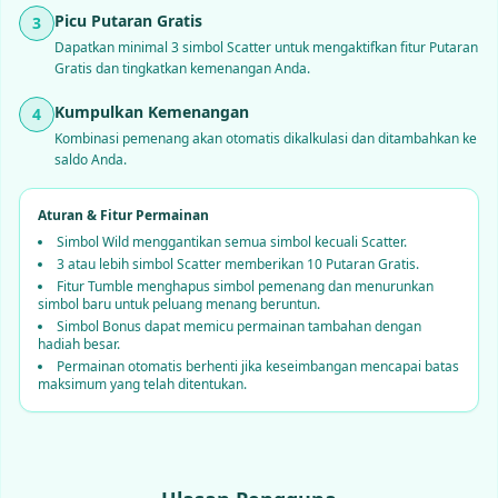
Picu Putaran Gratis
3
Dapatkan minimal 3 simbol Scatter untuk mengaktifkan fitur Putaran
Gratis dan tingkatkan kemenangan Anda.
Kumpulkan Kemenangan
4
Kombinasi pemenang akan otomatis dikalkulasi dan ditambahkan ke
saldo Anda.
Aturan & Fitur Permainan
Simbol Wild menggantikan semua simbol kecuali Scatter.
3 atau lebih simbol Scatter memberikan 10 Putaran Gratis.
Fitur Tumble menghapus simbol pemenang dan menurunkan
simbol baru untuk peluang menang beruntun.
Simbol Bonus dapat memicu permainan tambahan dengan
hadiah besar.
Permainan otomatis berhenti jika keseimbangan mencapai batas
maksimum yang telah ditentukan.