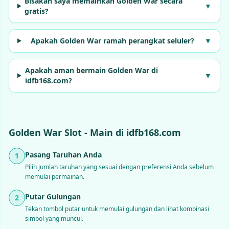
Bisakah saya memainkan Golden War secara
▼
gratis?
Apakah Golden War ramah perangkat seluler?
▼
Apakah aman bermain Golden War di
▼
idfb168.com?
Golden War Slot - Main di idfb168.com
Pasang Taruhan Anda
1
Pilih jumlah taruhan yang sesuai dengan preferensi Anda sebelum
memulai permainan.
Putar Gulungan
2
Tekan tombol putar untuk memulai gulungan dan lihat kombinasi
simbol yang muncul.