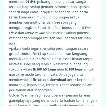
mencapai
96.5%
, peluang menang besar sangat
terbuka bagi setiap pemain. Simbol-simbol spesial
seperti naga emas, prajurit legendaris, dan harta
karun kuno akan muncul di gulungan untuk
memberikan multiplier dan free spin yang
menguntungkan. Selain itu, fitur bonus seperti
War
Chest
dan
Battle Royale
bisa meningkatkan potensi
kemenangan hingga ratusan kali lipat dari taruhan
awal.
Apakah Anda ingin mencoba peruntungan secara
gratis? Unduh
fb168 apk
atau mainkan langsung
melalui versi H5 (
h5.fb168
) untuk akses instan tanpa
instalasi. Bagi yang lebih suka bermain langsung,
cukup lakukan
fb168 h5 login
atau
fb168 login
untuk
masuk ke mode taruhan nyata. Anda juga bisa
mendownload
fb168 apk download
untuk bermain di
mana saja, kapan saja, termasuk saat sedang dalam
perjalanan atau bepergian.
Golden War menjadi favorit banyak pemain karena
gameplay-nya yang dinamis serta hadiah kemenangan
yang fantastis. Terutama ketika Anda memainkannya