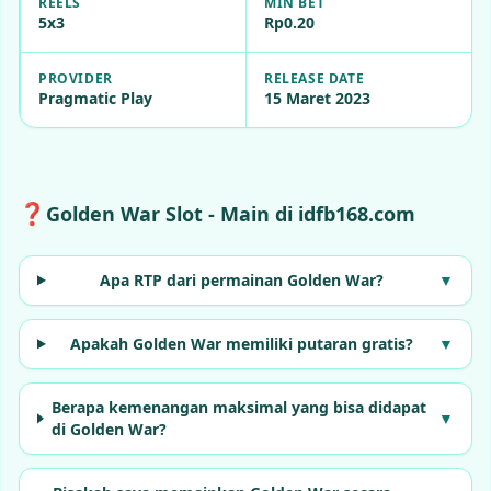
REELS
MIN BET
5x3
Rp0.20
PROVIDER
RELEASE DATE
Pragmatic Play
15 Maret 2023
❓
Golden War Slot - Main di idfb168.com
Apa RTP dari permainan Golden War?
▼
Apakah Golden War memiliki putaran gratis?
▼
Berapa kemenangan maksimal yang bisa didapat
▼
di Golden War?