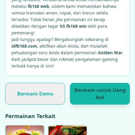
melalui
fb168 web
, sistem kami memastikan bahwa
semua transaksi aman, cepat, dan bonus selalu
tersedia. Tidak heran jika permainan ini kerap
dikaitkan dengan tagar
h5 fb168 win
oleh para
pemenang!
Jadi tunggu apalagi? Bergabunglah sekarang di
idfb168.com
, aktifkan akun Anda, dan mulailah
petualangan seru Anda dalam permainan
Golden War
.
Raih jackpot besar dan nikmati pengalaman gaming
terbaik hanya di sini!
Bermain untuk Uang
Bermain Demo
Asli
Permainan Terkait