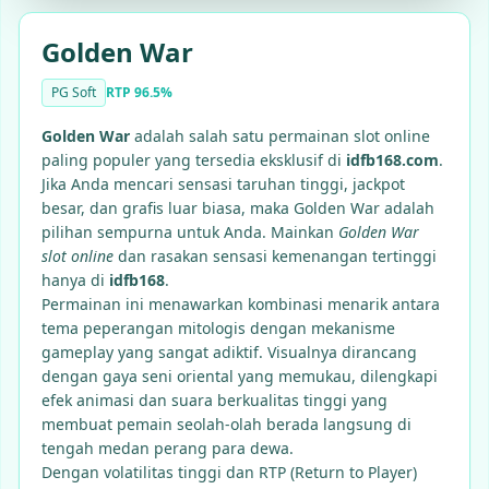
▶
Golden War
PG Soft
RTP 96.5%
Golden War
adalah salah satu permainan slot online
paling populer yang tersedia eksklusif di
idfb168.com
.
Jika Anda mencari sensasi taruhan tinggi, jackpot
besar, dan grafis luar biasa, maka Golden War adalah
pilihan sempurna untuk Anda. Mainkan
Golden War
slot online
dan rasakan sensasi kemenangan tertinggi
hanya di
idfb168
.
Permainan ini menawarkan kombinasi menarik antara
tema peperangan mitologis dengan mekanisme
gameplay yang sangat adiktif. Visualnya dirancang
dengan gaya seni oriental yang memukau, dilengkapi
efek animasi dan suara berkualitas tinggi yang
membuat pemain seolah-olah berada langsung di
tengah medan perang para dewa.
Dengan volatilitas tinggi dan RTP (Return to Player)