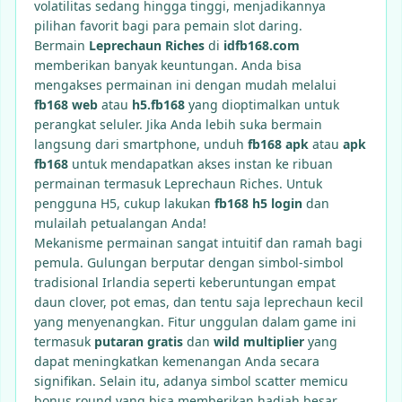
volatilitas sedang hingga tinggi, menjadikannya
pilihan favorit bagi para pemain slot daring.
Bermain
Leprechaun Riches
di
idfb168.com
memberikan banyak keuntungan. Anda bisa
mengakses permainan ini dengan mudah melalui
fb168 web
atau
h5.fb168
yang dioptimalkan untuk
perangkat seluler. Jika Anda lebih suka bermain
langsung dari smartphone, unduh
fb168 apk
atau
apk
fb168
untuk mendapatkan akses instan ke ribuan
permainan termasuk Leprechaun Riches. Untuk
pengguna H5, cukup lakukan
fb168 h5 login
dan
mulailah petualangan Anda!
Mekanisme permainan sangat intuitif dan ramah bagi
pemula. Gulungan berputar dengan simbol-simbol
tradisional Irlandia seperti keberuntungan empat
daun clover, pot emas, dan tentu saja leprechaun kecil
yang menyenangkan. Fitur unggulan dalam game ini
termasuk
putaran gratis
dan
wild multiplier
yang
dapat meningkatkan kemenangan Anda secara
signifikan. Selain itu, adanya simbol scatter memicu
bonus round yang bisa memberikan hadiah besar.