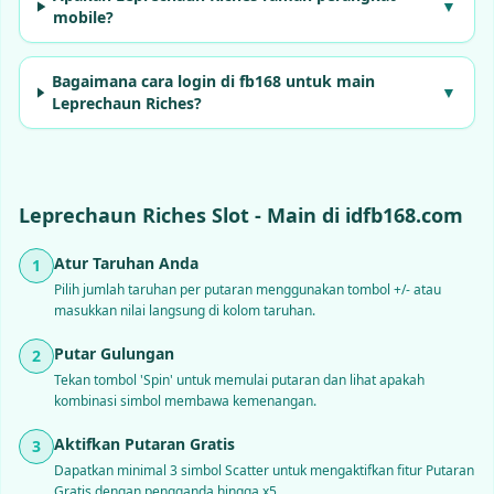
▼
mobile?
Bagaimana cara login di fb168 untuk main
▼
Leprechaun Riches?
Leprechaun Riches Slot - Main di idfb168.com
Atur Taruhan Anda
1
Pilih jumlah taruhan per putaran menggunakan tombol +/- atau
masukkan nilai langsung di kolom taruhan.
Putar Gulungan
2
Tekan tombol 'Spin' untuk memulai putaran dan lihat apakah
kombinasi simbol membawa kemenangan.
Aktifkan Putaran Gratis
3
Dapatkan minimal 3 simbol Scatter untuk mengaktifkan fitur Putaran
Gratis dengan pengganda hingga x5.