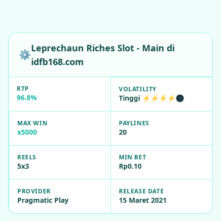
Leprechaun Riches Slot - Main di
⚙️
idfb168.com
RTP
VOLATILITY
96.8%
Tinggi ⚡⚡⚡⚡🌑
MAX WIN
PAYLINES
x5000
20
REELS
MIN BET
5x3
Rp0.10
PROVIDER
RELEASE DATE
Pragmatic Play
15 Maret 2021