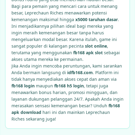
Bagi para pemain yang mencari cara untuk menang
besar, Leprechaun Riches menawarkan potensi
kemenangan maksimal hingga
x5000 taruhan dasar
.
Ini menjadikannya pilihan ideal bagi mereka yang
ingin meraih kemenangan besar tanpa harus
mengeluarkan modal besar. Karena itulah, game ini
sangat populer di kalangan pecinta
slot online
,
terutama yang menggunakan
fb168 apk slot
sebagai
akses utama mereka ke permainan.
Jika Anda ingin mencoba peruntungan, kami sarankan
Anda bermain langsung di
idfb168.com
. Platform ini
tidak hanya menyediakan akses cepat dan aman via
fb168 login
maupun
fb168 h5 login
, tetapi juga
menawarkan bonus harian, promosi mingguan, dan
layanan dukungan pelanggan 24/7. Apakah Anda ingin
merasakan sensasi kemenangan besar? Unduh
fb168
apk download
hari ini dan mainkan Leprechaun
Riches sekarang juga!