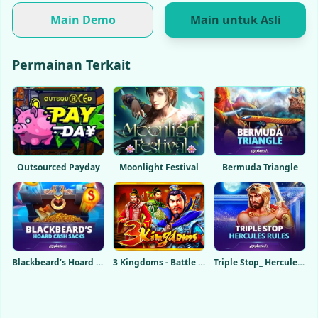
Main Demo
Main untuk Asli
Permainan Terkait
Outsourced Payday
Moonlight Festival
Bermuda Triangle
Blackbeard’s Hoard Cash Sacks™
3 Kingdoms - Battle Of Red Cliffs
Triple Stop_ Hercules Rules