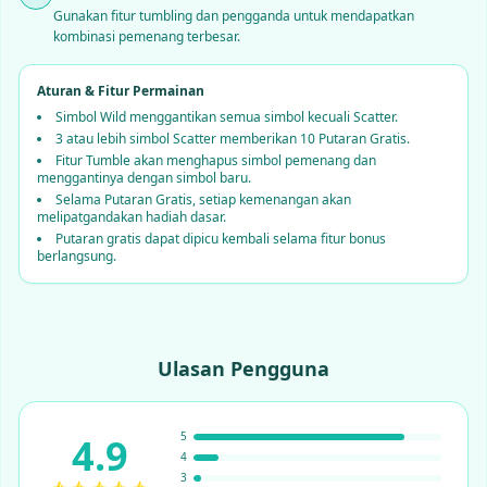
Gunakan fitur tumbling dan pengganda untuk mendapatkan
kombinasi pemenang terbesar.
Aturan & Fitur Permainan
Simbol Wild menggantikan semua simbol kecuali Scatter.
3 atau lebih simbol Scatter memberikan 10 Putaran Gratis.
Fitur Tumble akan menghapus simbol pemenang dan
menggantinya dengan simbol baru.
Selama Putaran Gratis, setiap kemenangan akan
melipatgandakan hadiah dasar.
Putaran gratis dapat dipicu kembali selama fitur bonus
berlangsung.
Ulasan Pengguna
5
4.9
4
3