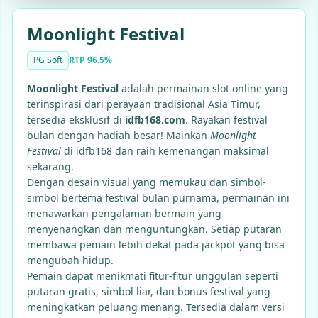
▶
Moonlight Festival
PG Soft
RTP 96.5%
Moonlight Festival
adalah permainan slot online yang
terinspirasi dari perayaan tradisional Asia Timur,
tersedia eksklusif di
idfb168.com
. Rayakan festival
bulan dengan hadiah besar! Mainkan
Moonlight
Festival
di idfb168 dan raih kemenangan maksimal
sekarang.
Dengan desain visual yang memukau dan simbol-
simbol bertema festival bulan purnama, permainan ini
menawarkan pengalaman bermain yang
menyenangkan dan menguntungkan. Setiap putaran
membawa pemain lebih dekat pada jackpot yang bisa
mengubah hidup.
Pemain dapat menikmati fitur-fitur unggulan seperti
putaran gratis, simbol liar, dan bonus festival yang
meningkatkan peluang menang. Tersedia dalam versi