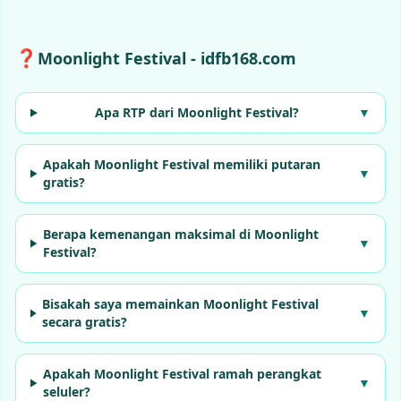
❓
Moonlight Festival - idfb168.com
Apa RTP dari Moonlight Festival?
▼
Apakah Moonlight Festival memiliki putaran
▼
gratis?
Berapa kemenangan maksimal di Moonlight
▼
Festival?
Bisakah saya memainkan Moonlight Festival
▼
secara gratis?
Apakah Moonlight Festival ramah perangkat
▼
seluler?