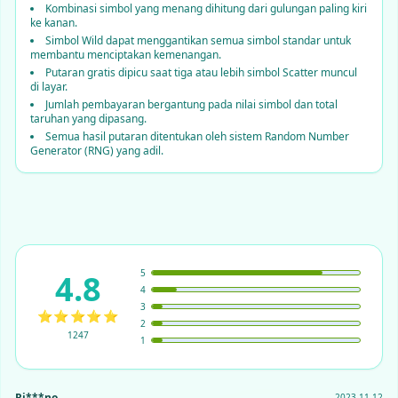
Kombinasi simbol yang menang dihitung dari gulungan paling kiri
ke kanan.
Simbol Wild dapat menggantikan semua simbol standar untuk
membantu menciptakan kemenangan.
Putaran gratis dipicu saat tiga atau lebih simbol Scatter muncul
di layar.
Jumlah pembayaran bergantung pada nilai simbol dan total
taruhan yang dipasang.
Semua hasil putaran ditentukan oleh sistem Random Number
Generator (RNG) yang adil.
5
4.8
4
3
⭐⭐⭐⭐⭐
2
1247
1
Ri***no
2023-11-12