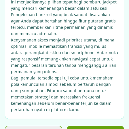
ini menjadikannya pilihan tepat bagi pemburu jackpot
yang mencari kemenangan besar dalam satu sesi.
Pengelolaan bankroll yang bijak sangat disarankan
agar Anda dapat bertahan hingga fitur putaran gratis
terpicu, memberikan ritme permainan yang dinamis
dan memacu adrenalin.
Kenyamanan akses menjadi prioritas utama, di mana
optimasi mobile memastikan transisi yang mulus
antara perangkat desktop dan smartphone. Antarmuka
yang responsif memungkinkan navigasi cepat untuk
mengatur besaran taruhan tanpa mengganggu aliran
permainan yang intens.
Bagi pemula, tersedia opsi uji coba untuk memahami
pola kemunculan simbol sebelum bertaruh dengan
uang sungguhan. Fitur ini sangat berguna untuk
memetakan strategi dan merasakan frekuensi
kemenangan sebelum benar-benar terjun ke dalam
pertaruhan nyata di platform kami.