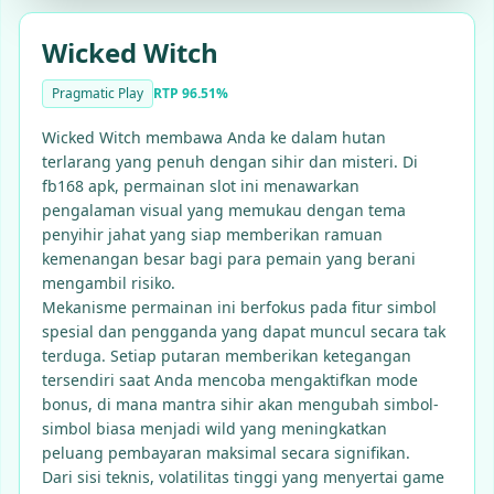
▶
Wicked Witch
Pragmatic Play
RTP 96.51%
Wicked Witch membawa Anda ke dalam hutan
terlarang yang penuh dengan sihir dan misteri. Di
fb168 apk, permainan slot ini menawarkan
pengalaman visual yang memukau dengan tema
penyihir jahat yang siap memberikan ramuan
kemenangan besar bagi para pemain yang berani
mengambil risiko.
Mekanisme permainan ini berfokus pada fitur simbol
spesial dan pengganda yang dapat muncul secara tak
terduga. Setiap putaran memberikan ketegangan
tersendiri saat Anda mencoba mengaktifkan mode
bonus, di mana mantra sihir akan mengubah simbol-
simbol biasa menjadi wild yang meningkatkan
peluang pembayaran maksimal secara signifikan.
Dari sisi teknis, volatilitas tinggi yang menyertai game