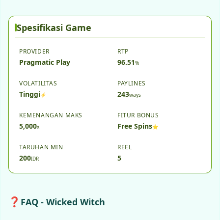
Spesifikasi Game
PROVIDER
RTP
Pragmatic Play
96.51
%
VOLATILITAS
PAYLINES
Tinggi
243
⚡
ways
KEMENANGAN MAKS
FITUR BONUS
5,000
Free Spins
x
⭐
TARUHAN MIN
REEL
200
5
IDR
❓
FAQ - Wicked Witch